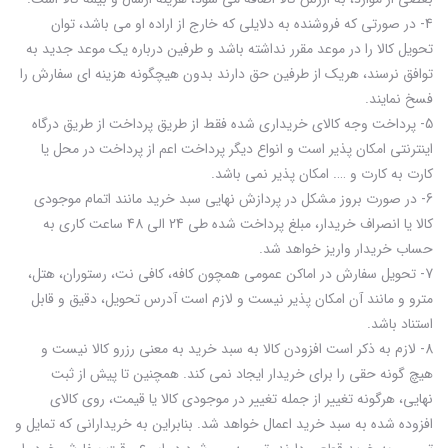
4- در صورتی که فروشنده به دلایلی که خارج از اراده او می باشد، توان
تحویل کالا را در موعد مقرر نداشته باشد و طرفین درباره یک موعد جدید به
توافق نرسند، هریک از طرفین حق دارند بدون هیچگونه هزینه ای سفارش را
فسخ نمایند.
5- پرداخت وجه کالای خریداری شده فقط از طریق پرداخت از طریق درگاه
اینترنتی امکان پذیر است و انواع دیگر پرداخت اعم از پرداخت در محل یا
کارت به کارت و …. امکان پذیر نمی باشد.
6- در صورت بروز مشکل در پردازش نهایی سبد خرید مانند اتمام موجودی
کالا یا انصراف خریدار، مبلغ پرداخت شده طی 24 الی 48 ساعت کاری به
حساب خریدار واریز خواهد شد.
7- تحویل سفارش در اماکن عمومی همچون کافه، کافی نت، رستوران، هتل،
مترو و مانند آن امکان پذیر نیست و لازم است آدرس تحویل، دقیق و قابل
استناد باشد.
8- لازم به ذکر است افزودن کالا به سبد خرید به معنی رزرو کالا نیست و
هیچ گونه حقی را برای خریدار ایجاد نمی کند. همچنین تا پیش از ثبت
نهایی، هرگونه تغییر از جمله تغییر در موجودی کالا یا قیمت، روی کالای
افزوده شده به سبد خرید اعمال خواهد شد. بنابراین به خریدارانی که تمایل و