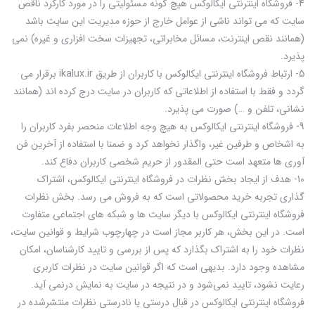
4- فروشگاه اینترنتی ایکالوکس هیچ گونه مسئولیتی را در مورد کارکرد ناقص
سایت که می تواند ناشی از عوامل خارج از حوزه مدیریت این سایت باشد
(همانند نقص اینترنت، مسائل مخابراتی، تجهیزات سخت افزاری و غیره) نمی
پذیرد.
5- ارتباط فروشگاه اینترنتی ایکالوکس با کاربران از طریق ikalux.ir برقرار می
گردد و فقط با استفاده از اطلاعاتی که کاربران در سایت درج کرده اند (همانند
نشانی، تلفن و …) صورت می پذیرد.
9- فروشگاه اینترنتی ایکالوکس به هیچ وجه اطلاعات منحصر بفرد کاربران را
به اشخاص و طرفین غیر، واگذار نخواهد کرد و ضمنا با استفاده از آخرین فن
آوری ها متعهد است حتی المقدور از حریم شخصی کاربران دفاع کند.
10- هدف از ایجاد بخش نظرات در فروشگاه اینترنتی ایکالوکس، اشتراک
گذاری تجربه خرید محصولاتی است که به فروش می رسد. بخش نظرات
فروشگاه اینترنتی ایکالوکس با دیگر سایت ها و شبکه های اجتماعی متفاوت
است. در این بخش، هر کاربر مجاز است در چهارچوب شرایط و قوانین سایت،
نظرات خود را به اشتراک بگذارد که پس از بررسی و تایید کارشناسان، امکان
مشاهده وجود دارد. بدیهی است که اگر قوانین سایت در نظرات کاربری
رعایت نشود، تایید نمی‌شود و در نتیجه در سایت به نمایش درنمی آید.
فروشگاه اینترنتی ایکالوکس در قبال درستی یا نادرستی نظرات منتشرشده در