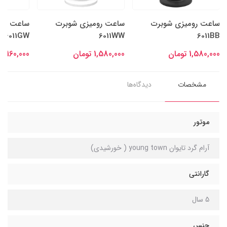
ساعت رومیزی شوبرت
ساعت رومیزی شوبرت
ساعت روم
6011GW
6011WW
6011BB
1,580,000 تومان
1,580,000 تومان
2,160,000 تومان
مشخصات
دیدگاه‌ها
موتور
آرام گرد تایوان young town ( خورشیدی)
گارانتی
5 سال
جنس