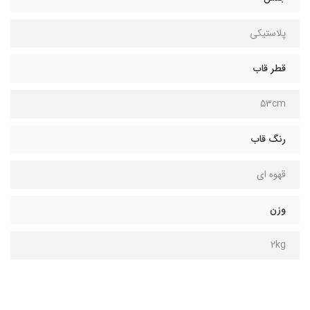
پلاستیکی
قطر قاب
53cm
رنگ قاب
قهوه ای
وزن
2kg