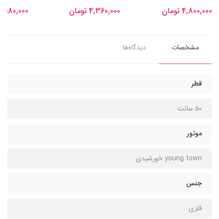
4,800,000 تومان
4,360,000 تومان
4,580,000 توما
مشخصات
دیدگاه‌ها
قطر
۵۰ سانت
موتور
young town خورشیدی
جنس
فلزی