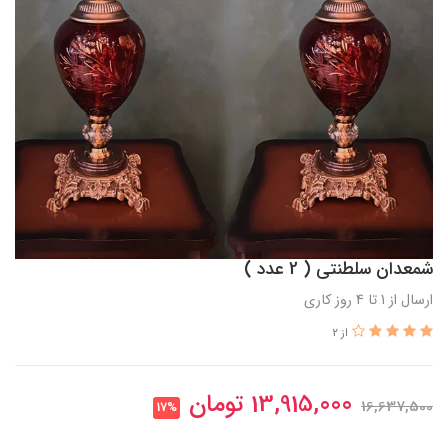
شمعدان سلطنتی ( 2 عدد )
ارسال از 1 تا 4 روز کاری
از 2
13,915,000
تومان
16,637,500
17%