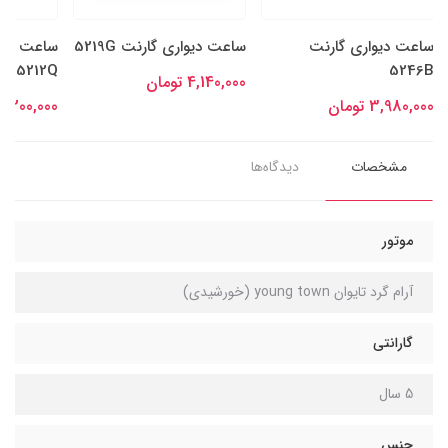
ساعت دیواری گارنت
ساعت دیواری گارنت 5219G
ساعت دیو
5212Q
5246B
4,140,000 تومان
3,980,000 تومان
3,200,000 توما
مشخصات
دیدگاه‌ها
موتور
آرام گرد تایوان young town (خورشیدی)
گارانتی
5 سال
جنس