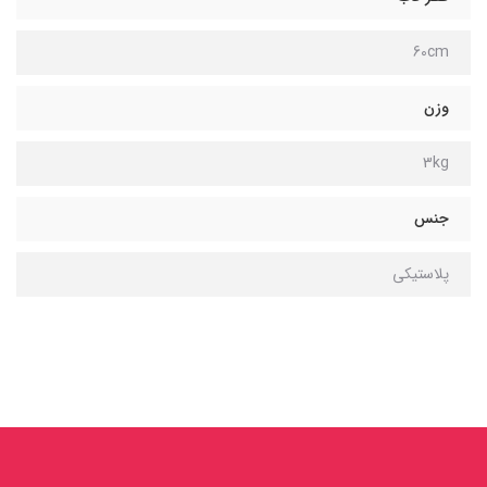
60cm
وزن
3kg
جنس
پلاستیکی