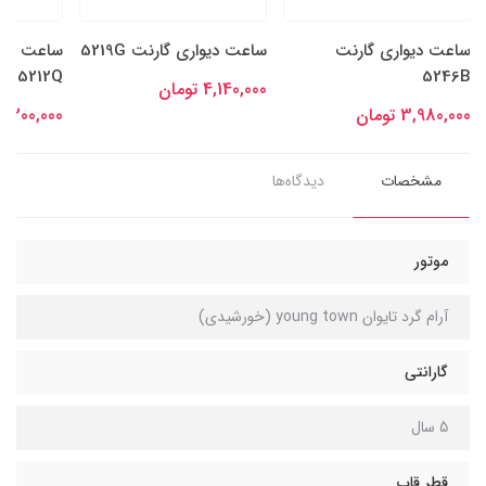
ساعت دیواری گارنت
ساعت دیواری گارنت 5219G
ساعت دیو
5212Q
5246B
4,140,000 تومان
3,980,000 تومان
3,200,000 توما
مشخصات
دیدگاه‌ها
موتور
آرام گرد تایوان young town (خورشیدی)
گارانتی
5 سال
قطر قاب