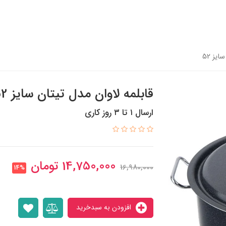
یز 52
قابلمه لاوان مدل تیتان سایز 52
ارسال ۱ تا ۳ روز کاری
14,750,000
تومان
16,980,000
14%
افزودن به سبدخرید