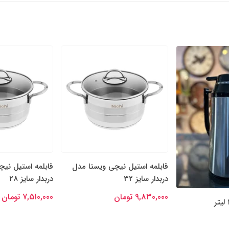
قابلمه استیل نیچی ویستا مدل
قابلمه استیل نی
دربدار سایز 32
دربدار سایز 28
9,830,000 تومان
7,510,000 تومان