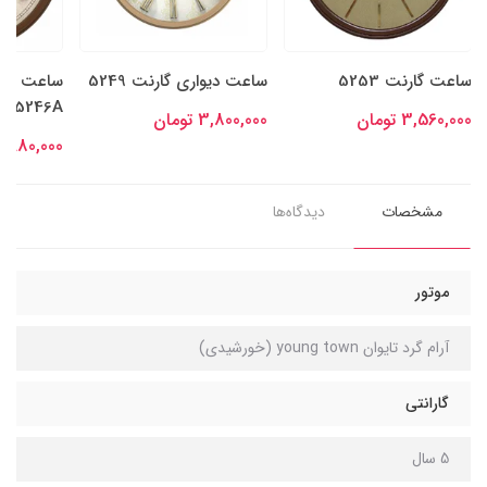
ساعت گارنت 5253
ساعت دیواری گارنت 5249
ساعت دیو
5246A
3,560,000 تومان
3,800,000 تومان
3,980,000 توما
مشخصات
دیدگاه‌ها
موتور
آرام گرد تایوان young town (خورشیدی)
گارانتی
5 سال