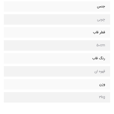
جنس
چوبی
قطر قاب
50cm
رنگ قاب
قهوه ای
وزن
3kg