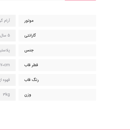
موتور
آرام گرد تایوان
گارانتی
5 سال
جنس
پلاستی
قطر قاب
70cm
رنگ قاب
قهوه ا
وزن
3kg