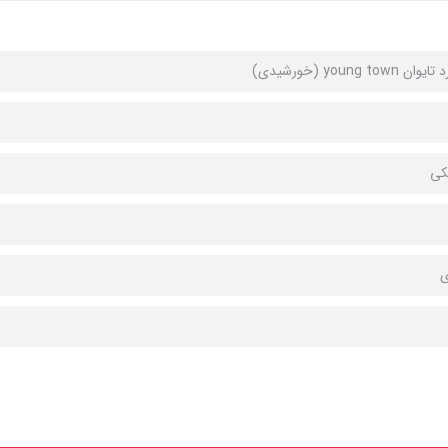
 young town (خورشیدی)
کی
ی