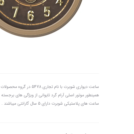
ساعت دیواری شوبرت با نا
ساعت های پلاستیکی شوبرت دارای 5 سال گارانتی میباشند . این محصول همراه با ساک دستی ، باطری ( جهت راه اندازی اولیه) و پیچ و رول پلاک ( جهت نصب ) ارائه میگردد.