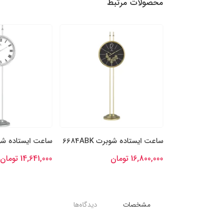
محصولات مرتبط
6680G
ساعت ایستاده شوبرت 6684ABK
ساعت ایستاده شوبرت 
16,800,000 تومان
14,641,000 تومان
مشخصات
دیدگاه‌ها