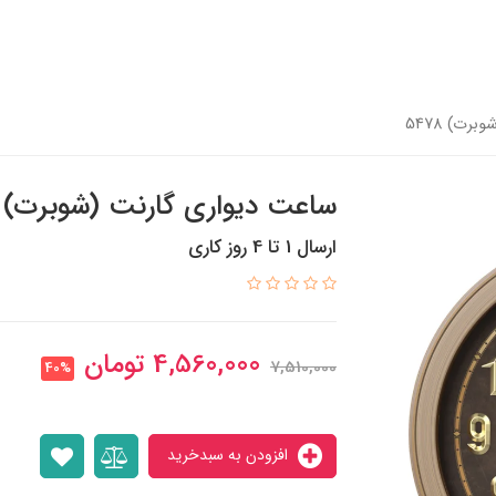
رت) 5478
ساعت دیواری گارنت (شوبرت) 5478
ارسال 1 تا 4 روز کاری
4,560,000
تومان
7,510,000
40%
افزودن به سبدخرید