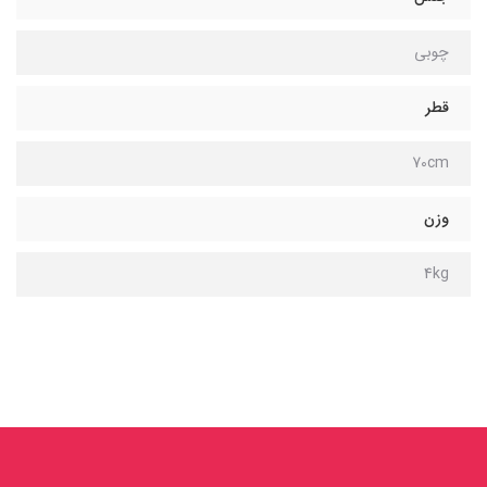
چوبی
قطر
70cm
وزن
4kg