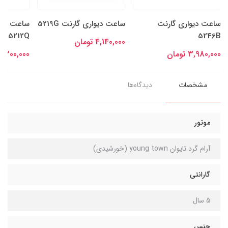
ساعت دیواری گارنت
ساعت دیواری گارنت 5219G
ساعت دیو
5212Q
5246B
4,140,000 تومان
3,980,000 تومان
3,200,000 توما
مشخصات
دیدگاه‌ها
موتور
آرام گرد تایوان young town (خورشیدی)
گارانتی
5 سال
جنس