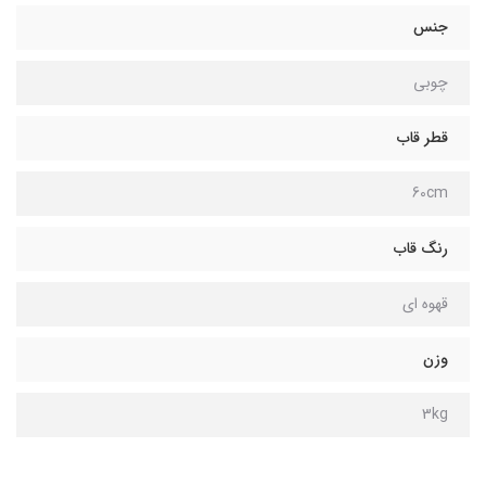
جنس
چوبی
قطر قاب
60cm
رنگ قاب
قهوه ای
وزن
3kg