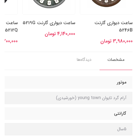
ساعت دیواری گارنت
ساعت دیواری گارنت 5219G
ساعت دیو
5212Q
5246B
4,140,000 تومان
3,980,000 تومان
3,200,000 توما
مشخصات
دیدگاه‌ها
موتور
آرام گرد تایوان young town (خورشیدی)
گارانتی
5سال