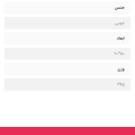
جنس
چوبی
ابعاد
50*70
وزن
3kg