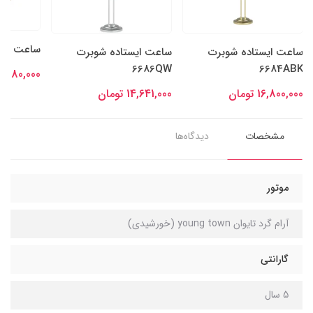
ساعت دیوار
ساعت ایستاده شوبرت
ساعت ایستاده شوبرت
6686QW
6684ABK
4,280,000 توما
16,800,000 تومان
14,641,000 تومان
مشخصات
دیدگاه‌ها
موتور
آرام گرد تایوان young town (خورشیدی)
گارانتی
5 سال