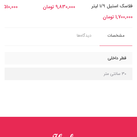
فلاسک استیل 1/9 لیتر
9,830,000 تومان
7,510,000 تومان
1,700,000 تومان
مشخصات
دیدگاه‌ها
قطر داخلی
30 سانتی متر